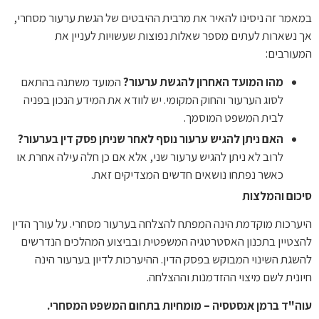
במאמר זה ניסינו להאיר את מרבית ההיבטים של הגשת ערעור מסחרי,
אך נשארות לעתים מספר שאלות נפוצות שעשויות לעניין את
המעורבים:
מהו המועד האחרון להגשת ערעור?
המועד משתנה בהתאם
לסוג הערעור והחוק המקומי. יש לוודא את המידע הנכון בפניה
לבית המשפט המוסמך.
האם ניתן להגיש ערעור נוסף לאחר שניתן פסק דין בערעור?
לרוב לא ניתן להגיש ערעור שני, אלא אם כן חלה עילה אחרת או
כאשר נפתחו נושאים חדשים המצדיקים זאת.
סיכום והמלצות
היערכות מוקדמת הינה המפתח להצלחה בערעור מסחרי. על עורך הדין
להצטיין בתכנון האסטרטגיה המשפטית ובביצוע המהלכים הנדרשים
להשגת השינוי המבוקש בפסק הדין. ההיערכות לדיון בערעור הינה
חיונית לשם מיצוי ההזדמנות וההצלחה.
עוה"ד ברמן אנסטסיה – מומחיות בתחום המשפט המסחרי.